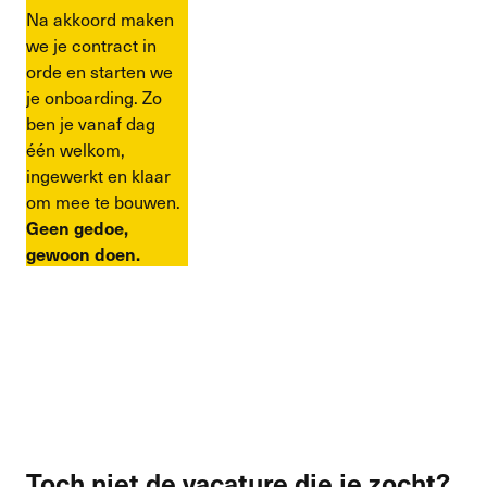
Na akkoord maken
we je contract in
orde en starten we
je onboarding. Zo
ben je vanaf dag
één welkom,
ingewerkt en klaar
om mee te bouwen.
Geen gedoe,
gewoon doen.
Toch niet de vacature die je zocht? 