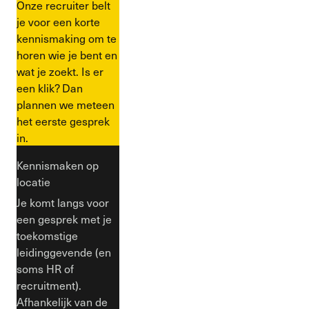
Onze recruiter belt
je voor een korte
kennismaking om te
horen wie je bent en
wat je zoekt. Is er
een klik? Dan
plannen we meteen
het eerste gesprek
in.
Kennismaken op
locatie
Je komt langs voor
een gesprek met je
toekomstige
leidinggevende (en
soms HR of
recruitment).
Afhankelijk van de